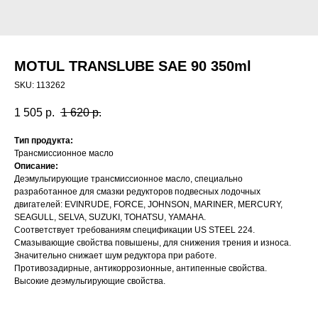
MOTUL TRANSLUBE SAE 90 350ml
SKU:
113262
1 505
р.
1 620
р.
Тип продукта:
Трансмиссионное масло
Описание:
Деэмульгирующие трансмиссионное масло, специально
разработанное для смазки редукторов подвесных лодочных
двигателей: EVINRUDE, FORCE, JOHNSON, MARINER, MERCURY,
SEAGULL, SELVA, SUZUKI, TOHATSU, YAMAHA.
Соответствует требованиям спецификации US STEEL 224.
Смазывающие свойства повышены, для снижения трения и износа.
Значительно снижает шум редуктора при работе.
Противозадирные, антикоррозионные, антипенные свойства.
Высокие деэмульгирующие свойства.