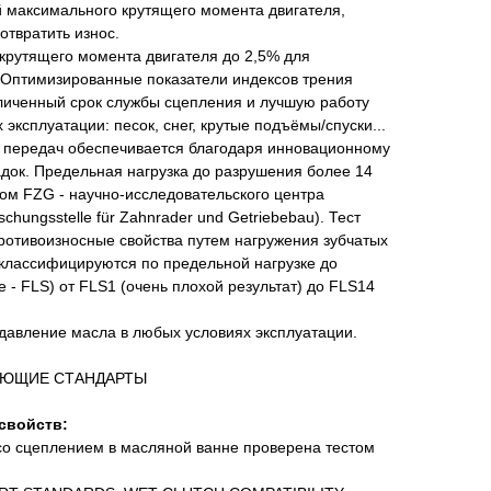
й максимального крутящего момента двигателя,
отвратить износ.
крутящего момента двигателя до 2,5% для
- Оптимизированные показатели индексов трения
личенный срок службы сцепления и лучшую работу
эксплуатации: песок, снег, крутые подъёмы/спуски...
 передач обеспечивается благодаря инновационному
док. Предельная нагрузка до разрушения более 14
стом FZG - научно-исследовательского центра
chungsstelle für Zahnrader und Getriebebau). Тест
отивоизносные свойства путем нагружения зубчатых
классифицируются по предельной нагрузке до
e - FLS) от FLS1 (очень плохой результат) до FLS14
давление масла в любых условиях эксплуатации.
УЮЩИЕ СТАНДАРТЫ
свойств:
со сцеплением в масляной ванне проверена тестом