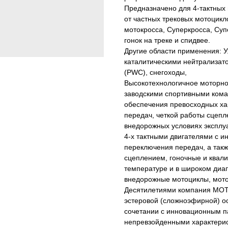
Предназначено для 4-тактных 
от частных трековых мотоцик
мотокросса, Суперкросса, Суп
гонок на треке и спидвее.
Другие области применения: 
каталитическими нейтрализат
(PWC), снегоходы,
Высокотехнологичное моторное
заводскими спортивными коман
обеспечения превосходных ха
передач, четкой работы сцепл
внедорожных условиях эксплу
4-х тактными двигателями с и
переключения передач, а так
сцеплением, гоночные и квал
температуре и в широком диап
внедорожные мотоциклы, моток
Десятилетиями компания MOT
эстеровой (сложноэфирной) ос
сочетании с инновационным п
непревзойденными характери