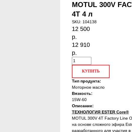
MOTUL 300V FAC
4T 4 л
SKU:
104138
12 500
р.
12 910
р.
КУПИТЬ
Тип продукта:
Моторное масло
Вязкость:
15W-60
Описание:
ТЕХНОЛОГИЯ ESTER Core®
MOTUL 300V 4T Factory Line O
на основе сложного эфира Est
разработанного для участия в 