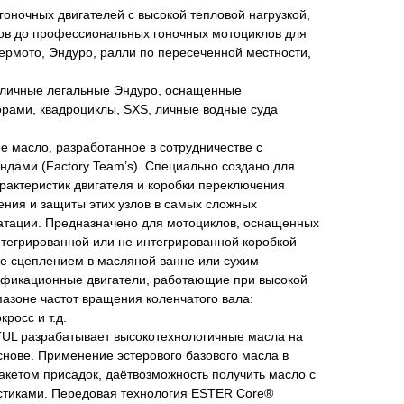
гоночных двигателей с высокой тепловой нагрузкой,
лов до профессиональных гоночных мотоциклов для
ермото, Эндуро, ралли по пересеченной местности,
Уличные легальные Эндуро, оснащенные
орами, квадроциклы, SXS, личные водные суда
 масло, разработанное в сотрудничестве с
дами (Factory Team’s). Специально создано для
рактеристик двигателя и коробки переключения
ения и защиты этих узлов в самых сложных
атации. Предназначено для мотоциклов, оснащенных
нтегрированной или не интегрированной коробкой
же сцеплением в масляной ванне или сухим
ификационные двигатели, работающие при высокой
азоне частот вращения коленчатого вала:
росс и т.д.
UL разрабатывает высокотехнологичные масла на
нове. Применение эстерового базового масла в
акетом присадок, даётвозможность получить масло с
стиками. Передовая технология ESTER Core®