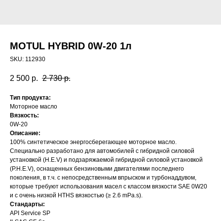
MOTUL HYBRID 0W-20 1л
SKU:
112930
2 500
р.
2 730
р.
Тип продукта:
Моторное масло
Вязкость:
0W-20
Описание:
100% синтетическое энергосберегающее моторное масло.
Специально разработано для автомобилей с гибридной силовой
установкой (H.E.V) и подзаряжаемой гибридной силовой установкой
(P.H.E.V), оснащенных бензиновыми двигателями последнего
поколения, в т.ч. с непосредственным впрыском и турбонаддувом,
которые требуют использования масел с классом вязкости SAE 0W20
и с очень низкой HTHS вязкостью (≥ 2.6 mPa.s).
Стандарты:
API Service SP