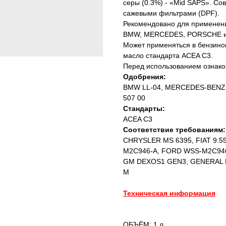
серы (0.3%) - «Mid SAPS». Со
сажевыми фильтрами (DPF).
Рекомендовано для применени
BMW, MERCEDES, PORSCHE и V
Может применяться в бензино
масло стандарта ACEA С3.
Перед использованием ознаком
Одобрения:
BMW LL-04, MERCEDES-BENZ 
507 00
Стандарты:
ACEA C3
Соответствие требованиям:
CHRYSLER MS 6395, FIAT 9.
M2C946-A, FORD WSS-M2C94
GM DEXOS1 GEN3, GENERAL
M
Техническая информация
ОБЪЁМ: 1 л