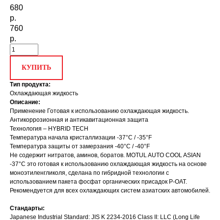
680
р.
760
р.
КУПИТЬ
Тип продукта:
Охлаждающая жидкость
Описание:
Применение Готовая к использованию охлаждающая жидкость.
Антикоррозионная и антикавитационная защита
Технология – HYBRID TECH
Температура начала кристаллизации -37°С / -35°F
Температура защиты от замерзания -40°С / -40°F
Не содержит нитратов, аминов, боратов. MOTUL AUTO COOL ASIAN
-37°C это готовая к использованию охлаждающая жидкость на основе
моноэтиленгликоля, сделана по гибридной технологии с
использованием пакета фосфат органических присадок P-OAT.
Рекомендуется для всех охлаждающих систем азиатских автомобилей.
Стандарты:
Japanese Industrial Standard: JIS K 2234-2016 Class II: LLC (Long Life