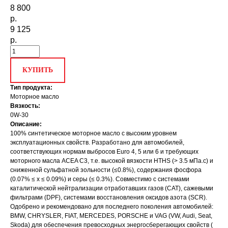
8 800
р.
9 125
р.
КУПИТЬ
Тип продукта:
Моторное масло
Вязкость:
0W-30
Описание:
100% синтетическое моторное масло с высоким уровнем
эксплуатационных свойств. Разработано для автомобилей,
соответствующих нормам выбросов Euro 4, 5 или 6 и требующих
моторного масла ACEA C3, т.е. высокой вязкости HTHS (> 3.5 мПа.с) и
сниженной сульфатной зольности (≤0.8%), содержания фосфора
(0.07% ≤ x ≤ 0.09%) и серы (≤ 0.3%). Совместимо с системами
каталитической нейтрализации отработавших газов (CAT), сажевыми
фильтрами (DPF), системами восстановления оксидов азота (SCR).
Одобрено и рекомендовано для последнего поколения автомобилей:
BMW, CHRYSLER, FIAT, MERCEDES, PORSCHE и VAG (VW, Audi, Seat,
Skoda) для обеспечения превосходных энергосберегающих свойств (