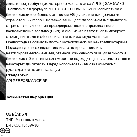
двигателей, требующих моторного масла класса API SP, SAE 5W 30.
Эксклюзивная формула MOTUL 8100 POWER 5W-30 совместима с
биотопливом (особенно с этанолом E85) и системами доочистки
отработавших газов. Оно также защищает малообъемные двигатели
от риска возникновения преждевременного непроизвольного
воспламенения топлива (LSPI), а его низкая вязкость оптимизирует
отклик двигателя и обеспечивает максимальную мощность.
Превосходная совместимость с каталитическими нейтрализаторами.
Подходит для всех видов топлива, этилированного или
неэтилированного бензина, этанола, сжиженного газа, дизельного и
биотоплива. Этот тип масла может не подходить для использования в
некоторых двигателях. Перед использованием ознакомьтесь с
руководством по эксплуатации.
Стандарты:
API PERFORMANCE SP
Техническая информация
ОБЪЁМ: 5 л
ТИП: Моторные масла
ВЯЗКОСТЬ: 5W-30