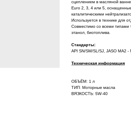
сцеплением в масляной ванн
Euro 2, 3, 4 или 5, оснащенн
каталитическими нейтрализато
Используется в технике для о
Совместимо со всеми типами 
этанол, биотоплива.
Стандарты:
API SN/SM/SL/SJ, JASO MA2 
Техническая информация
ОБЪЁМ: 1 л
ТИП: Моторные масла
ВЯЗКОСТЬ: 5W-40